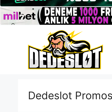
İçeriğe
atla
Dedeslot Promos