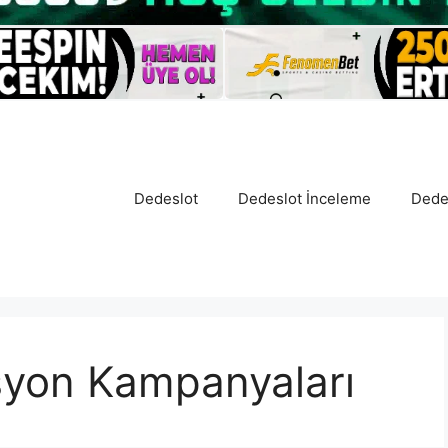
Dedeslot
Dedeslot İnceleme
Dedes
yon Kampanyaları