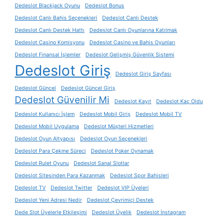
Dedeslot Blackjack Oyunu
Dedeslot Bonus
Dedeslot Canlı Bahis Seçenekleri
Dedeslot Canlı Destek
Dedeslot Canlı Destek Hattı
Dedeslot Canlı Oyunlarına Katılmak
Dedeslot Casino Komisyonu
Dedeslot Casino ve Bahis Oyunları
Dedeslot Finansal İşlemler
Dedeslot Gelişmiş Güvenlik Sistemi
Dedeslot Giriş
Dedeslot Giriş Sayfası
Dedeslot Güncel
Dedeslot Güncel Giriş
Dedeslot Güvenilir Mi
Dedeslot Kayıt
Dedeslot Kaç Oldu
Dedeslot Kullanıcı İşlem
Dedeslot Mobil Giriş
Dedeslot Mobil TV
Dedeslot Mobil Uygulama
Dedeslot Müşteri Hizmetleri
Dedeslot Oyun Altyapısı
Dedeslot Oyun Seçenekleri
Dedeslot Para Çekme Süreci
Dedeslot Poker Oynamak
Dedeslot Rulet Oyunu
Dedeslot Sanal Slotlar
Dedeslot Sitesinden Para Kazanmak
Dedeslot Spor Bahisleri
Dedeslot TV
Dedeslot Twitter
Dedeslot VIP Üyeleri
Dedeslot Yeni Adresi Nedir
Dedeslot Çevrimiçi Destek
Dede Slot Üyelerle Etkileşimi
Dedeslot Üyelik
Dedeslot İnstagram