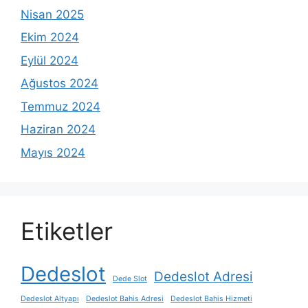
Nisan 2025
Ekim 2024
Eylül 2024
Ağustos 2024
Temmuz 2024
Haziran 2024
Mayıs 2024
Etiketler
Dedeslot
Dedeslot Adresi
Dede Slot
Dedeslot Altyapı
Dedeslot Bahis Adresi
Dedeslot Bahis Hizmeti