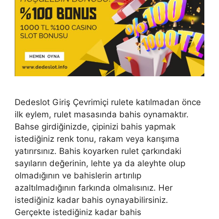
Dedeslot Giriş Çevrimiçi rulete katılmadan önce
ilk eylem, rulet masasında bahis oynamaktır.
Bahse girdiğinizde, çipinizi bahis yapmak
istediğiniz renk tonu, rakam veya karışıma
yatırırsınız. Bahis koyarken rulet çarkındaki
sayıların değerinin, lehte ya da aleyhte olup
olmadığının ve bahislerin artırılıp
azaltılmadığının farkında olmalısınız. Her
istediğiniz kadar bahis oynayabilirsiniz.
Gerçekte istediğiniz kadar bahis