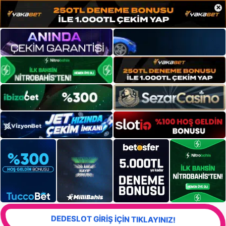
×
DEDESLOT GİRİŞ İÇİN TIKLAYINIZ!