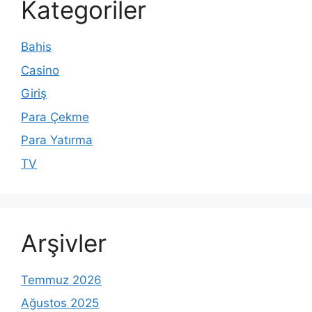
Kategoriler
Bahis
Casino
Giriş
Para Çekme
Para Yatırma
TV
Arşivler
Temmuz 2026
Ağustos 2025