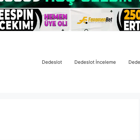
Dedeslot
Dedeslot İnceleme
Dedes