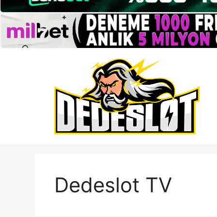
İçeriğe
atla
Dedeslot TV