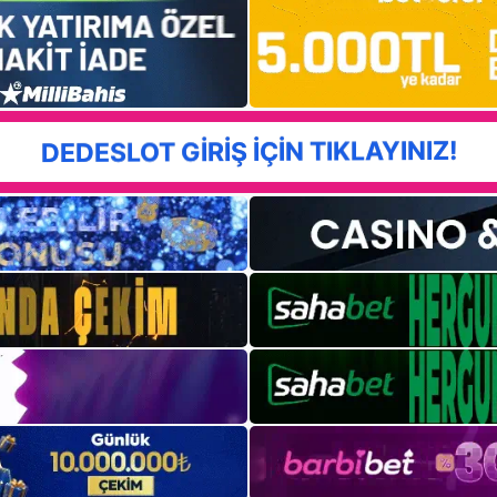
DEDESLOT GİRİŞ İÇİN TIKLAYINIZ!