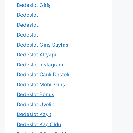
Dedeslot Giriş
Dedeslot
Dedeslot
Dedeslot
Dedeslot Giriş Sayfası
Dedeslot Altyapı
Dedeslot İnstagram
Dedeslot Canlı Destek
Dedeslot Mobil Giriş
Dedeslot Bonus
Dedeslot Üyelik
Dedeslot Kayıt
Dedeslot Kaç Oldu