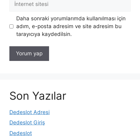
İnternet
sitesi
Daha sonraki yorumlarımda kullanılması için
adım, e-posta adresim ve site adresim bu
tarayıcıya kaydedilsin.
Son Yazılar
Dedeslot Adresi
Dedeslot Giriş
Dedeslot