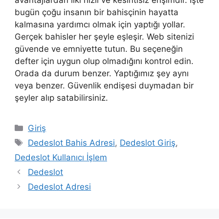
avantajlardan ilki hızlı ve kesintisiz erişimdir. İşte
bugün çoğu insanın bir bahisçinin hayatta
kalmasına yardımcı olmak için yaptığı yollar.
Gerçek bahisler her şeyle eşleşir. Web sitenizi
güvende ve emniyette tutun. Bu seçeneğin
defter için uygun olup olmadığını kontrol edin.
Orada da durum benzer. Yaptığımız şey aynı
veya benzer. Güvenlik endişesi duymadan bir
şeyler alıp satabilirsiniz.
Kategoriler
Giriş
Etiketler
Dedeslot Bahis Adresi
,
Dedeslot Giriş
,
Dedeslot Kullanıcı İşlem
Dedeslot
Dedeslot Adresi