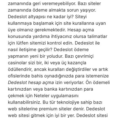
zamanında geri veremeyebiliyor. Bazı siteler
zamanında ödeme almakta sorun yaşıyor.
Dedeslot altyapısı ne kadar iyi? Siteyi
kullanmaya başlamak için site kurallarına uyan
üye olmanız gerekmektedir. Hesap açma
konusunda yardıma ihtiyacınız olursa talimatlar
için lütfen sitemizi kontrol edin. Dedeslot ile
nasıl iletişime geçilir? Dedeslot ödeme
yapmanın yeni bir yoludur. Bazı çevrimiçi
casinolar sizi bir, iki veya üç kazançla
ödüllendirir, ancak kuralları değiştirdiler ve artık
ofislerinde bahis oynadığınızda para istemenize
Dedeslot hesap açma
izin veriyorlar. Ön ödemeli
kartınızdan veya banka kartınızdan para
çekmek için Neteler uygulamasını
kullanabilirsiniz. Bu tür teknolojiye sahip bazı
web sitelerine premium siteler denir. Dedeslot
web sitesi gitmek için iyi bir yer. Dedeslot sitesi