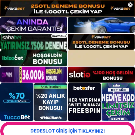
×
DEDESLOT GİRİŞ İÇİN TIKLAYINIZ!