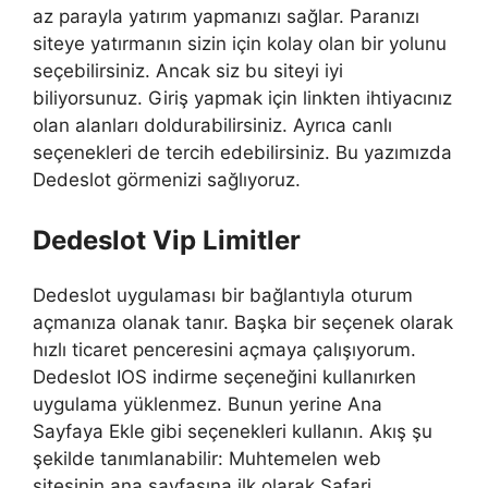
az parayla yatırım yapmanızı sağlar. Paranızı
siteye yatırmanın sizin için kolay olan bir yolunu
seçebilirsiniz. Ancak siz bu siteyi iyi
biliyorsunuz. Giriş yapmak için linkten ihtiyacınız
olan alanları doldurabilirsiniz. Ayrıca canlı
seçenekleri de tercih edebilirsiniz. Bu yazımızda
Dedeslot görmenizi sağlıyoruz.
Dedeslot Vip Limitler
Dedeslot uygulaması bir bağlantıyla oturum
açmanıza olanak tanır. Başka bir seçenek olarak
hızlı ticaret penceresini açmaya çalışıyorum.
Dedeslot IOS indirme seçeneğini kullanırken
uygulama yüklenmez. Bunun yerine Ana
Sayfaya Ekle gibi seçenekleri kullanın. Akış şu
şekilde tanımlanabilir: Muhtemelen web
sitesinin ana sayfasına ilk olarak Safari