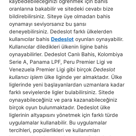
kaybedebileceğinizi öğrenmek için bahis
oranlarına bakabilir ve sitedeki cevabı bize
bildirebilirsiniz. Siteye üye olmadan bahis
oynamayı seviyorsanız bu şansı
deneyebilirsiniz. Dedeslot farklı ülkelerden
kullanıcılar bahis
Dedeslot
oyunları oynayabilir.
Kullanıcılar diledikleri ülkenin ligine bahis
oynayabilirler. Dedeslot Canlı Bahis, Kolombiya
Serie A, Panama LPF, Peru Premier Ligi ve
Venezuela Premier Ligi gibi birçok
Dedeslot
kullanıcı işlem
ülke liginde yer almaktadır. Ülke
liglerinde yeni başlayanlardan uzmanlara kadar
farklı seviyelerde ligler bulabilirsiniz. Sitede
oynayabileceğiniz ve para kazanabileceğiniz
birçok oyun bulunmaktadır. Dedeslot ülke
liglerinin altyapısını yönetmek için farklı türde
uygulamalar kullanabilir. Bu uygulamalar
tercihleri, popülerlikleri ve kullanımları