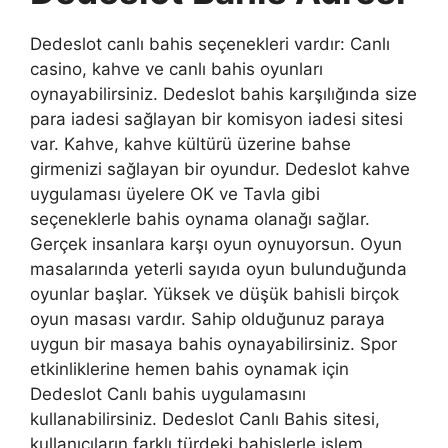
Dedeslot canlı bahis seçenekleri vardır: Canlı
casino, kahve ve canlı bahis oyunları
oynayabilirsiniz. Dedeslot bahis karşılığında size
para iadesi sağlayan bir komisyon iadesi sitesi
var. Kahve, kahve kültürü üzerine bahse
girmenizi sağlayan bir oyundur. Dedeslot kahve
uygulaması üyelere OK ve Tavla gibi
seçeneklerle bahis oynama olanağı sağlar.
Gerçek insanlara karşı oyun oynuyorsun. Oyun
masalarında yeterli sayıda oyun bulunduğunda
oyunlar başlar. Yüksek ve düşük bahisli birçok
oyun masası vardır. Sahip olduğunuz paraya
uygun bir masaya bahis oynayabilirsiniz. Spor
etkinliklerine hemen bahis oynamak için
Dedeslot Canlı bahis uygulamasını
kullanabilirsiniz. Dedeslot Canlı Bahis sitesi,
kullanıcıların farklı türdeki bahislerle işlem