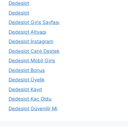
Dedeslot
Dedeslot
Dedeslot Giriş Sayfası
Dedeslot Altyapı
Dedeslot İnstagram
Dedeslot Canlı Destek
Dedeslot Mobil Giriş
Dedeslot Bonus
Dedeslot Üyelik
Dedeslot Kayıt
Dedeslot Kaç Oldu
Dedeslot Güvenilir Mi