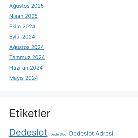
Ağustos 2025
Nisan 2025
Ekim 2024
Eylül 2024
Ağustos 2024
Temmuz 2024
Haziran 2024
Mayıs 2024
Etiketler
Dedeslot
Dedeslot Adresi
Dede Slot