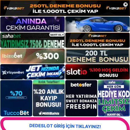
×
DEDESLOT GİRİŞ İÇİN TIKLAYINIZ!