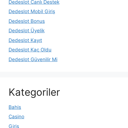
Dedeslot Canlı Destek
Dedeslot Mobil Giriş
Dedeslot Bonus
Dedeslot Üyelik
Dedeslot Kayıt
Dedeslot Kaç Oldu
Dedeslot Güvenilir Mi
Kategoriler
Bahis
Casino
Giriş