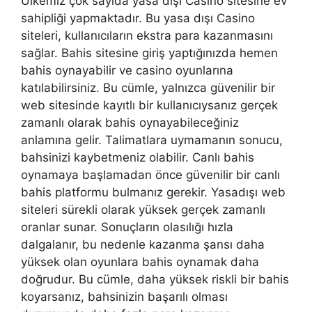
Ülkemiz çok sayıda yasa dışı Casino sitesine ev
sahipliği yapmaktadır. Bu yasa dışı Casino
siteleri, kullanıcıların ekstra para kazanmasını
sağlar. Bahis sitesine giriş yaptığınızda hemen
bahis oynayabilir ve casino oyunlarına
katılabilirsiniz. Bu cümle, yalnızca güvenilir bir
web sitesinde kayıtlı bir kullanıcıysanız gerçek
zamanlı olarak bahis oynayabileceğiniz
anlamına gelir. Talimatlara uymamanın sonucu,
bahsinizi kaybetmeniz olabilir. Canlı bahis
oynamaya başlamadan önce güvenilir bir canlı
bahis platformu bulmanız gerekir. Yasadışı web
siteleri sürekli olarak yüksek gerçek zamanlı
oranlar sunar. Sonuçların olasılığı hızla
dalgalanır, bu nedenle kazanma şansı daha
yüksek olan oyunlara bahis oynamak daha
doğrudur. Bu cümle, daha yüksek riskli bir bahis
koyarsanız, bahsinizin başarılı olması