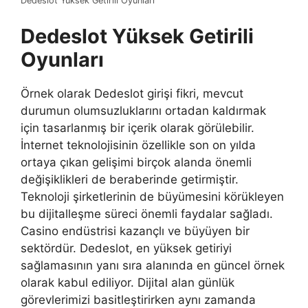
Dedeslot Yüksek Getirili Oyunları
Dedeslot Yüksek Getirili
Oyunları
Örnek olarak Dedeslot girişi fikri, mevcut
durumun olumsuzluklarını ortadan kaldırmak
için tasarlanmış bir içerik olarak görülebilir.
İnternet teknolojisinin özellikle son on yılda
ortaya çıkan gelişimi birçok alanda önemli
değişiklikleri de beraberinde getirmiştir.
Teknoloji şirketlerinin de büyümesini körükleyen
bu dijitalleşme süreci önemli faydalar sağladı.
Casino endüstrisi kazançlı ve büyüyen bir
sektördür. Dedeslot, en yüksek getiriyi
sağlamasının yanı sıra alanında en güncel örnek
olarak kabul ediliyor. Dijital alan günlük
görevlerimizi basitleştirirken aynı zamanda