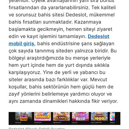
yeterlidir. Üyelik avantajlarının yanı sıra bonus
fırsatlarından da yararlanabilirsiniz. Tek kaliteli
ve sorunsuz bahis sitesi Dedeslot, mükemmel
bahis fırsatları sunmaktadır. Kazanmaya
başlamakta gecikmeyin, hemen siteyi ziyaret
edin ve kayıt işlemini tamamlayın.
Dedeslot
mobil giriş
, bahis endüstrisine şans sağlayan
çok sayıda tanınmış siteden yalnızca biridir. Bu
bölgeyi araştırdığımızda bu menşe yerleriyle
hem yurt içinde hem de yurt dışında sıklıkla
karşılaşıyoruz. Yine de yerli ve yabancı bu
siteler arasında bazı farklılıklar var. Mevcut
koşullar, bahis sektörünün hem güçlü hem de
zayıf yönlerini belirlemeye yardımcı oluyor ve
aynı zamanda dinamikleri hakkında fikir veriyor.