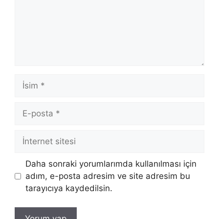
İsim
E-
posta
İnternet
sitesi
Daha sonraki yorumlarımda kullanılması için
adım, e-posta adresim ve site adresim bu
tarayıcıya kaydedilsin.