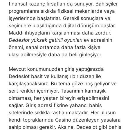
finansal kazanç fırsatları da sunuyor. Bahisçiler
programlarını sıklıkla fiziksel mekanlarda veya
işyerlerinde başlatırlar. Gerekli sonuçlara ve
seçimlere ulaşıldığında dijital dönüşüm başlar.
Maddi ihtiyaçların karşılanması daha zordur.
Dedeslot yüksek getirili oyunları
ev adresinin
önemi, sanal ortamda daha fazla kişiye
ulaşılabilmesiyle daha da belirginleşiyor.
Mevcut konumunuzdan giriş yaptığınızda
Dedeslot basit ve kullanışlı bir düzen ile
karşılaşacaksınız. Bu tema göze hoş geliyor ve
sert renkler içermiyor. Tasarımın karmaşık
olmaması, her yaştan bireyin erişebilmesini
sağlar. Giriş adresi fikrine yabancı bahis
sitelerinde sıklıkla rastlanmaktadır. Her ulusun
kendi topraklarında Casino düzenleyen yasalara
sahip olması gerekir. Aksine, Dedeslot gibi bahis