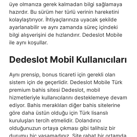
üye olmanıza gerek kalmadan bilgi sağlamaya
hazırdır. Bu sürüm her türlü verinin hareketini
kolaylaştırıyor. İhtiyaçlarınıza uyacak şekilde
ayarlanabilir ve aynı zamanda süreç içindeki
bilgi alışverişini de hızlandırır. Dedeslot Mobile
ile aynı koşullar.
Dedeslot Mobil Kullanıcıları
Aynı prensip, bonus ticareti için gerekli olan
sistem için de geçerlidir. Dedeslot Mobile Türk
premium bahis sitesi Dedeslot, mobil
hizmetleriyle kullanıcılarını desteklemeye devam
ediyor. Bahis meraklıları diğer bahis sitelerine
göre daha üstün olduğu için Türk lisanslı
kuruluşları tercih etmelidir. Dolandırıcı
olduğunuzun ortaya çıkması gibi talihsiz bir
durumu hiç yaşamadınız. Site rahat bir ortamda