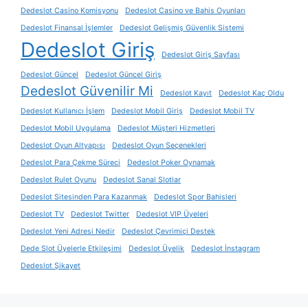
Dedeslot Casino Komisyonu
Dedeslot Casino ve Bahis Oyunları
Dedeslot Finansal İşlemler
Dedeslot Gelişmiş Güvenlik Sistemi
Dedeslot Giriş
Dedeslot Giriş Sayfası
Dedeslot Güncel
Dedeslot Güncel Giriş
Dedeslot Güvenilir Mi
Dedeslot Kayıt
Dedeslot Kaç Oldu
Dedeslot Kullanıcı İşlem
Dedeslot Mobil Giriş
Dedeslot Mobil TV
Dedeslot Mobil Uygulama
Dedeslot Müşteri Hizmetleri
Dedeslot Oyun Altyapısı
Dedeslot Oyun Seçenekleri
Dedeslot Para Çekme Süreci
Dedeslot Poker Oynamak
Dedeslot Rulet Oyunu
Dedeslot Sanal Slotlar
Dedeslot Sitesinden Para Kazanmak
Dedeslot Spor Bahisleri
Dedeslot TV
Dedeslot Twitter
Dedeslot VIP Üyeleri
Dedeslot Yeni Adresi Nedir
Dedeslot Çevrimiçi Destek
Dede Slot Üyelerle Etkileşimi
Dedeslot Üyelik
Dedeslot İnstagram
Dedeslot Şikayet