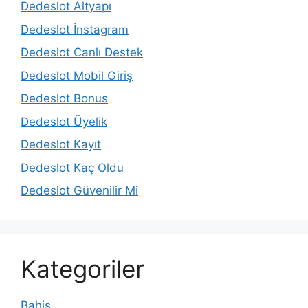
Dedeslot Altyapı
Dedeslot İnstagram
Dedeslot Canlı Destek
Dedeslot Mobil Giriş
Dedeslot Bonus
Dedeslot Üyelik
Dedeslot Kayıt
Dedeslot Kaç Oldu
Dedeslot Güvenilir Mi
Kategoriler
Bahis