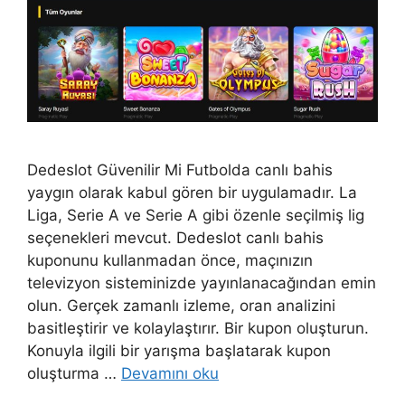
Dedeslot Güvenilir Mi Futbolda canlı bahis
yaygın olarak kabul gören bir uygulamadır. La
Liga, Serie A ve Serie A gibi özenle seçilmiş lig
seçenekleri mevcut. Dedeslot canlı bahis
kuponunu kullanmadan önce, maçınızın
televizyon sisteminizde yayınlanacağından emin
olun. Gerçek zamanlı izleme, oran analizini
basitleştirir ve kolaylaştırır. Bir kupon oluşturun.
Konuyla ilgili bir yarışma başlatarak kupon
oluşturma …
Devamını oku