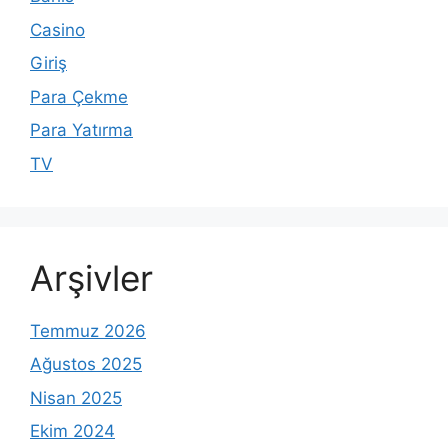
Casino
Giriş
Para Çekme
Para Yatırma
TV
Arşivler
Temmuz 2026
Ağustos 2025
Nisan 2025
Ekim 2024