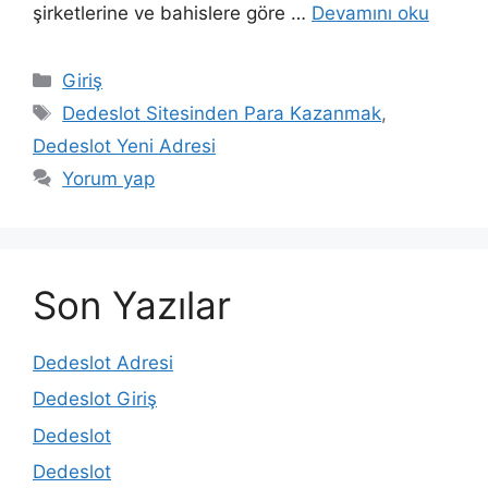
şirketlerine ve bahislere göre …
Devamını oku
Kategoriler
Giriş
Etiketler
Dedeslot Sitesinden Para Kazanmak
,
Dedeslot Yeni Adresi
Yorum yap
Son Yazılar
Dedeslot Adresi
Dedeslot Giriş
Dedeslot
Dedeslot