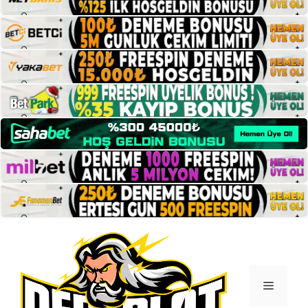
İçeriğe
atla
Menü