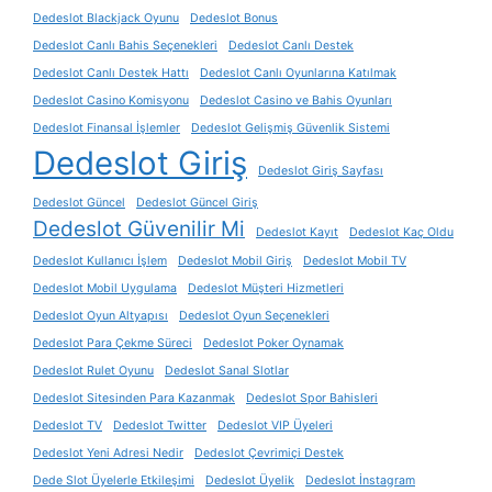
Dedeslot Blackjack Oyunu
Dedeslot Bonus
Dedeslot Canlı Bahis Seçenekleri
Dedeslot Canlı Destek
Dedeslot Canlı Destek Hattı
Dedeslot Canlı Oyunlarına Katılmak
Dedeslot Casino Komisyonu
Dedeslot Casino ve Bahis Oyunları
Dedeslot Finansal İşlemler
Dedeslot Gelişmiş Güvenlik Sistemi
Dedeslot Giriş
Dedeslot Giriş Sayfası
Dedeslot Güncel
Dedeslot Güncel Giriş
Dedeslot Güvenilir Mi
Dedeslot Kayıt
Dedeslot Kaç Oldu
Dedeslot Kullanıcı İşlem
Dedeslot Mobil Giriş
Dedeslot Mobil TV
Dedeslot Mobil Uygulama
Dedeslot Müşteri Hizmetleri
Dedeslot Oyun Altyapısı
Dedeslot Oyun Seçenekleri
Dedeslot Para Çekme Süreci
Dedeslot Poker Oynamak
Dedeslot Rulet Oyunu
Dedeslot Sanal Slotlar
Dedeslot Sitesinden Para Kazanmak
Dedeslot Spor Bahisleri
Dedeslot TV
Dedeslot Twitter
Dedeslot VIP Üyeleri
Dedeslot Yeni Adresi Nedir
Dedeslot Çevrimiçi Destek
Dede Slot Üyelerle Etkileşimi
Dedeslot Üyelik
Dedeslot İnstagram