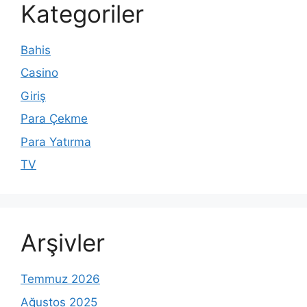
Kategoriler
Bahis
Casino
Giriş
Para Çekme
Para Yatırma
TV
Arşivler
Temmuz 2026
Ağustos 2025