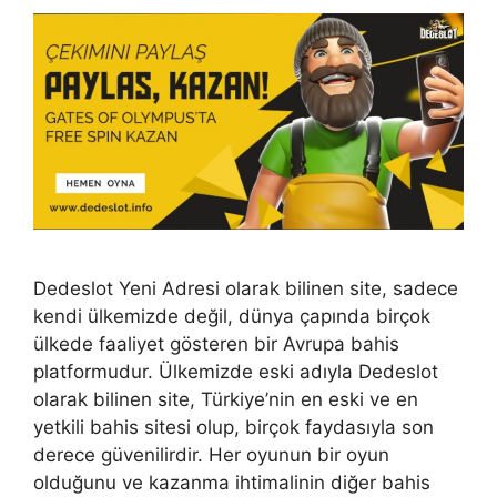
Dedeslot Yeni Adresi olarak bilinen site, sadece
kendi ülkemizde değil, dünya çapında birçok
ülkede faaliyet gösteren bir Avrupa bahis
platformudur. Ülkemizde eski adıyla Dedeslot
olarak bilinen site, Türkiye’nin en eski ve en
yetkili bahis sitesi olup, birçok faydasıyla son
derece güvenilirdir. Her oyunun bir oyun
olduğunu ve kazanma ihtimalinin diğer bahis