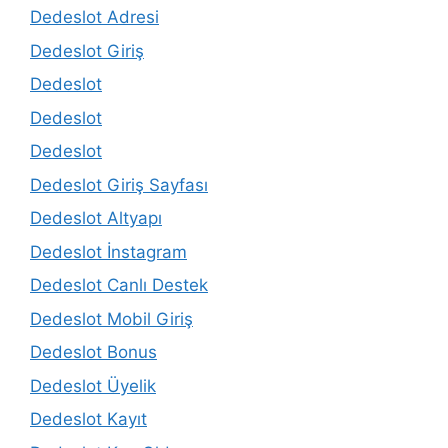
Dedeslot Adresi
Dedeslot Giriş
Dedeslot
Dedeslot
Dedeslot
Dedeslot Giriş Sayfası
Dedeslot Altyapı
Dedeslot İnstagram
Dedeslot Canlı Destek
Dedeslot Mobil Giriş
Dedeslot Bonus
Dedeslot Üyelik
Dedeslot Kayıt