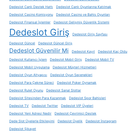
Dedeslot Canlı Destek Hattı
Dedeslot Canlı Oyunlarına Katılmak
Dedeslot Casino Komisyonu
Dedeslot Casino ve Bahis Oyunları
Dedeslot Finansal İşlemler
Dedeslot Gelişmiş Güvenlik Sistemi
Dedeslot Giriş
Dedeslot Giriş Sayfası
Dedeslot Güncel
Dedeslot Güncel Giriş
Dedeslot Güvenilir Mi
Dedeslot Kayıt
Dedeslot Kaç Oldu
Dedeslot Kullanıcı İşlem
Dedeslot Mobil Giriş
Dedeslot Mobil TV
Dedeslot Mobil Uygulama
Dedeslot Müşteri Hizmetleri
Dedeslot Oyun Altyapısı
Dedeslot Oyun Seçenekleri
Dedeslot Para Çekme Süreci
Dedeslot Poker Oynamak
Dedeslot Rulet Oyunu
Dedeslot Sanal Slotlar
Dedeslot Sitesinden Para Kazanmak
Dedeslot Spor Bahisleri
Dedeslot TV
Dedeslot Twitter
Dedeslot VIP Üyeleri
Dedeslot Yeni Adresi Nedir
Dedeslot Çevrimiçi Destek
Dede Slot Üyelerle Etkileşimi
Dedeslot Üyelik
Dedeslot İnstagram
Dedeslot Şikayet