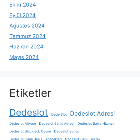
Ekim 2024
Eylül 2024
Ağustos 2024
Temmuz 2024
Haziran 2024
Mayıs 2024
Etiketler
Dedeslot
Dedeslot Adresi
Dede Slot
Dedeslot Altyapı
Dedeslot Bahis Adresi
Dedeslot Bahis Hizmeti
Dedeslot Blackjack Oyunu
Dedeslot Bonus
Dedeslot Canlı Bahis Seçenekleri
Dedeslot Canlı Destek