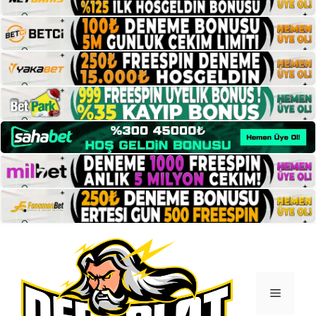
İçeriğe
atla
Menü