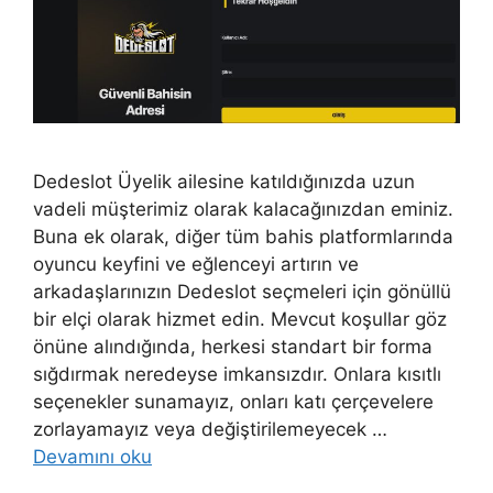
Dedeslot Üyelik ailesine katıldığınızda uzun
vadeli müşterimiz olarak kalacağınızdan eminiz.
Buna ek olarak, diğer tüm bahis platformlarında
oyuncu keyfini ve eğlenceyi artırın ve
arkadaşlarınızın Dedeslot seçmeleri için gönüllü
bir elçi olarak hizmet edin. Mevcut koşullar göz
önüne alındığında, herkesi standart bir forma
sığdırmak neredeyse imkansızdır. Onlara kısıtlı
seçenekler sunamayız, onları katı çerçevelere
zorlayamayız veya değiştirilemeyecek …
Devamını oku