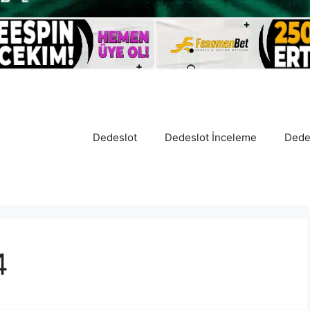
Dedeslot
Dedeslot İnceleme
Dedes
4