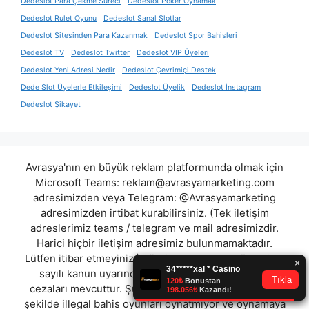
Dedeslot Para Çekme Süreci
Dedeslot Poker Oynamak
Dedeslot Rulet Oyunu
Dedeslot Sanal Slotlar
Dedeslot Sitesinden Para Kazanmak
Dedeslot Spor Bahisleri
Dedeslot TV
Dedeslot Twitter
Dedeslot VIP Üyeleri
Dedeslot Yeni Adresi Nedir
Dedeslot Çevrimiçi Destek
Dede Slot Üyelerle Etkileşimi
Dedeslot Üyelik
Dedeslot İnstagram
Dedeslot Şikayet
Avrasya'nın en büyük reklam platformunda olmak için
Microsoft Teams:
reklam@avrasyamarketing.com
adresimizden veya Telegram: @Avrasyamarketing
adresimizden irtibat kurabilirsiniz. (Tek iletişim
adreslerimiz teams / telegram ve mail adresimizdir.
Harici hiçbir iletişim adresimiz bulunmamaktadır.
Lütfen itibar etmeyiniz.) Türkiye yasalarına göre 7258
sayılı kanun uyarınca yasa dışı bahis oynamanın
cezaları mevcuttur. Şu an bulunduğunuz site hiç bir
şekilde illegal bahis oyunları oynatmıyor ve oynamaya