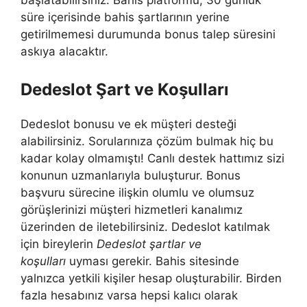
süre içerisinde bahis şartlarının yerine
getirilmemesi durumunda bonus talep süresini
askıya alacaktır.
Dedeslot Şart ve Koşulları
Dedeslot bonusu ve ek müşteri desteği
alabilirsiniz. Sorularınıza çözüm bulmak hiç bu
kadar kolay olmamıştı! Canlı destek hattımız sizi
konunun uzmanlarıyla buluşturur. Bonus
başvuru sürecine ilişkin olumlu ve olumsuz
görüşlerinizi müşteri hizmetleri kanalımız
üzerinden de iletebilirsiniz. Dedeslot katılmak
için bireylerin
Dedeslot ş
artlar ve
koşulları
uyması gerekir. Bahis sitesinde
yalnızca yetkili kişiler hesap oluşturabilir. Birden
fazla hesabınız varsa hepsi kalıcı olarak