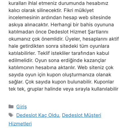
kuralları ihlal etmeniz durumunda hesabınız
kalıcı olarak silinecektir. Fikri mülkiyet
incelemesinin ardından hesap web sitesinde
askıya alınacaktır. Herhangi bir bahis oyununa
katılmadan önce Dedeslot Hizmet Şartlarını
okumanız çok önemlidir. Üyeler, hesaplarını aktif
hale getirdikten sonra sitedeki tüm oyunlara
katılabilirler. Teklif istekliler tarafından kabul
edilmelidir. Oyun sona erdiğinde kazançlar
katılımcının hesabına aktarılır. Web siteniz çok
sayıda oyun için kupon oluşturmanıza olanak
sağlar. Çok sayıda kupon bulunabilir. Kuponlar
tek tek, gruplar halinde veya sırayla kullanılabilir
Kategoriler
Giriş
Etiketler
Dedeslot Kaç Oldu
,
Dedeslot Müşteri
Hizmetleri