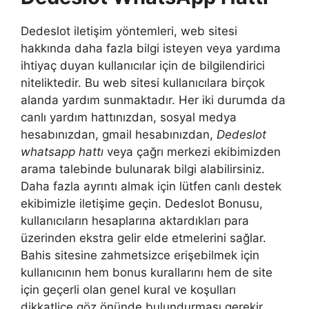
Dedeslot iletişim yöntemleri, web sitesi
hakkında daha fazla bilgi isteyen veya yardıma
ihtiyaç duyan kullanıcılar için de bilgilendirici
niteliktedir. Bu web sitesi kullanıcılara birçok
alanda yardım sunmaktadır. Her iki durumda da
canlı yardım hattınızdan, sosyal medya
hesabınızdan, gmail hesabınızdan,
Dedeslot
w
hatsapp hattı
veya çağrı merkezi ekibimizden
arama talebinde bulunarak bilgi alabilirsiniz.
Daha fazla ayrıntı almak için lütfen canlı destek
ekibimizle iletişime geçin. Dedeslot Bonusu,
kullanıcıların hesaplarına aktardıkları para
üzerinden ekstra gelir elde etmelerini sağlar.
Bahis sitesine zahmetsizce erişebilmek için
kullanıcının hem bonus kurallarını hem de site
için geçerli olan genel kural ve koşulları
dikkatlice göz önünde bulundurması gerekir