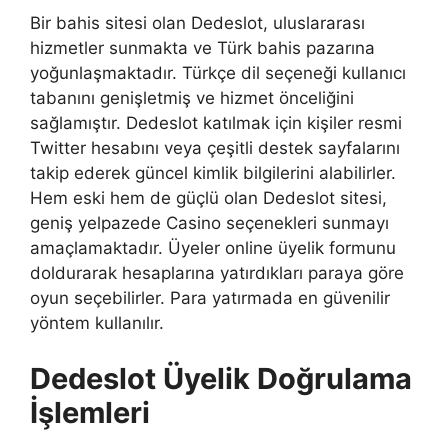
Bir bahis sitesi olan Dedeslot, uluslararası
hizmetler sunmakta ve Türk bahis pazarına
yoğunlaşmaktadır. Türkçe dil seçeneği kullanıcı
tabanını genişletmiş ve hizmet önceliğini
sağlamıştır. Dedeslot katılmak için kişiler resmi
Twitter hesabını veya çeşitli destek sayfalarını
takip ederek güncel kimlik bilgilerini alabilirler.
Hem eski hem de güçlü olan Dedeslot sitesi,
geniş yelpazede Casino seçenekleri sunmayı
amaçlamaktadır. Üyeler online üyelik formunu
doldurarak hesaplarına yatırdıkları paraya göre
oyun seçebilirler. Para yatırmada en güvenilir
yöntem kullanılır.
Dedeslot Üyelik Doğrulama
İşlemleri