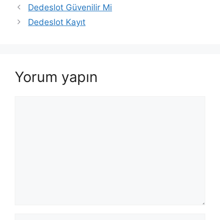
Dedeslot Güvenilir Mi
Dedeslot Kayıt
Yorum yapın
Yorum
İsim