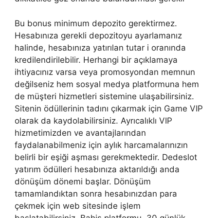
Bu bonus minimum depozito gerektirmez.
Hesabınıza gerekli depozitoyu ayarlamanız
halinde, hesabınıza yatırılan tutar i oranında
kredilendirilebilir. Herhangi bir açıklamaya
ihtiyacınız varsa veya promosyondan memnun
değilseniz hem sosyal medya platformuna hem
de müşteri hizmetleri sistemine ulaşabilirsiniz.
Sitenin ödüllerinin tadını çıkarmak için Game VIP
olarak da kaydolabilirsiniz. Ayrıcalıklı VIP
hizmetimizden ve avantajlarından
faydalanabilmeniz için aylık harcamalarınızın
belirli bir eşiği aşması gerekmektedir. Dedeslot
yatırım ödülleri hesabınıza aktarıldığı anda
dönüşüm dönemi başlar. Dönüşüm
tamamlandıktan sonra hesabınızdan para
çekmek için web sitesinde işlem
başlatabilirsiniz. Bahis platformu, 30 günlük