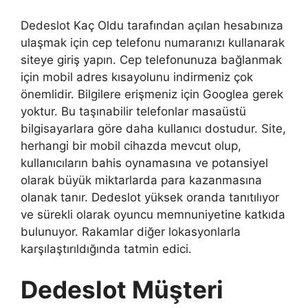
Dedeslot Kaç Oldu tarafından açılan hesabınıza
ulaşmak için cep telefonu numaranızı kullanarak
siteye giriş yapın. Cep telefonunuza bağlanmak
için mobil adres kısayolunu indirmeniz çok
önemlidir. Bilgilere erişmeniz için Googlea gerek
yoktur. Bu taşınabilir telefonlar masaüstü
bilgisayarlara göre daha kullanıcı dostudur. Site,
herhangi bir mobil cihazda mevcut olup,
kullanıcıların bahis oynamasına ve potansiyel
olarak büyük miktarlarda para kazanmasına
olanak tanır. Dedeslot yüksek oranda tanıtılıyor
ve sürekli olarak oyuncu memnuniyetine katkıda
bulunuyor. Rakamlar diğer lokasyonlarla
karşılaştırıldığında tatmin edici.
Dedeslot Müşteri