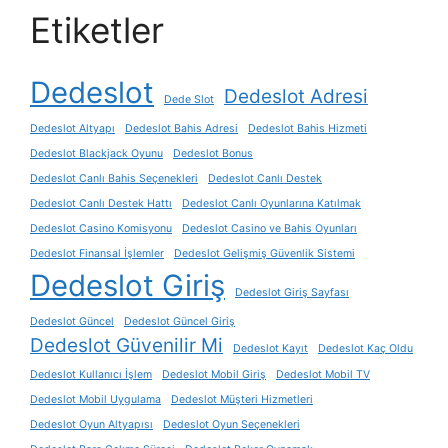
Etiketler
Dedeslot
Dedeslot Adresi
Dede Slot
Dedeslot Altyapı
Dedeslot Bahis Adresi
Dedeslot Bahis Hizmeti
Dedeslot Blackjack Oyunu
Dedeslot Bonus
Dedeslot Canlı Bahis Seçenekleri
Dedeslot Canlı Destek
Dedeslot Canlı Destek Hattı
Dedeslot Canlı Oyunlarına Katılmak
Dedeslot Casino Komisyonu
Dedeslot Casino ve Bahis Oyunları
Dedeslot Finansal İşlemler
Dedeslot Gelişmiş Güvenlik Sistemi
Dedeslot Giriş
Dedeslot Giriş Sayfası
Dedeslot Güncel
Dedeslot Güncel Giriş
Dedeslot Güvenilir Mi
Dedeslot Kayıt
Dedeslot Kaç Oldu
Dedeslot Kullanıcı İşlem
Dedeslot Mobil Giriş
Dedeslot Mobil TV
Dedeslot Mobil Uygulama
Dedeslot Müşteri Hizmetleri
Dedeslot Oyun Altyapısı
Dedeslot Oyun Seçenekleri