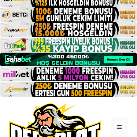
İçeriğe
atla
Menü