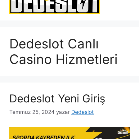
Dedeslot Canlı
Casino Hizmetleri
Dedeslot Yeni Giriş
Temmuz 25, 2024
yazar
Dedeslot