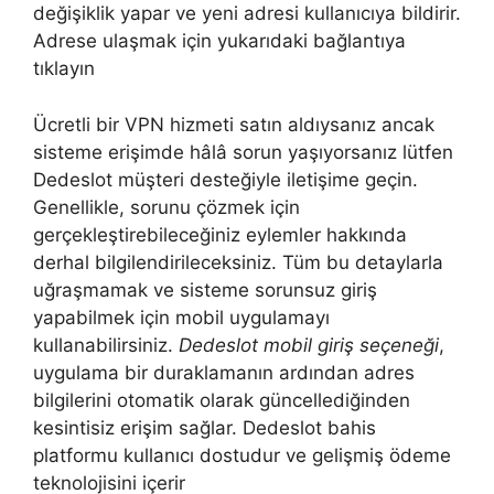
değişiklik yapar ve yeni adresi kullanıcıya bildirir.
Adrese ulaşmak için yukarıdaki bağlantıya
tıklayın
Ücretli bir VPN hizmeti satın aldıysanız ancak
sisteme erişimde hâlâ sorun yaşıyorsanız lütfen
Dedeslot müşteri desteğiyle iletişime geçin.
Genellikle, sorunu çözmek için
gerçekleştirebileceğiniz eylemler hakkında
derhal bilgilendirileceksiniz. Tüm bu detaylarla
uğraşmamak ve sisteme sorunsuz giriş
yapabilmek için mobil uygulamayı
kullanabilirsiniz.
Dedeslot mobil giriş seçeneği
,
uygulama bir duraklamanın ardından adres
bilgilerini otomatik olarak güncellediğinden
kesintisiz erişim sağlar. Dedeslot bahis
platformu kullanıcı dostudur ve gelişmiş ödeme
teknolojisini içerir