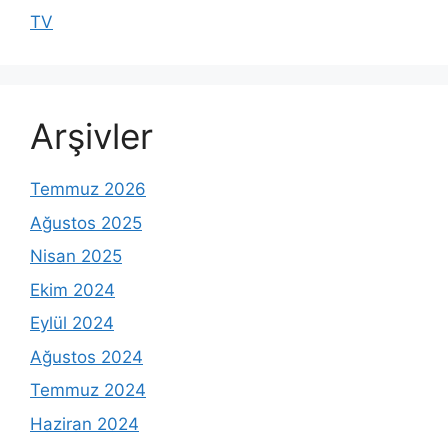
TV
Arşivler
Temmuz 2026
Ağustos 2025
Nisan 2025
Ekim 2024
Eylül 2024
Ağustos 2024
Temmuz 2024
Haziran 2024