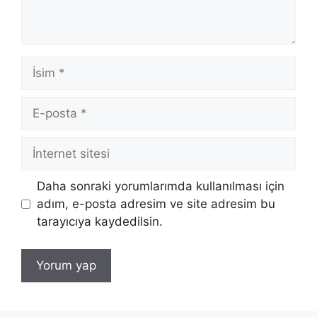
İsim
E-
posta
İnternet
sitesi
Daha sonraki yorumlarımda kullanılması için
adım, e-posta adresim ve site adresim bu
tarayıcıya kaydedilsin.