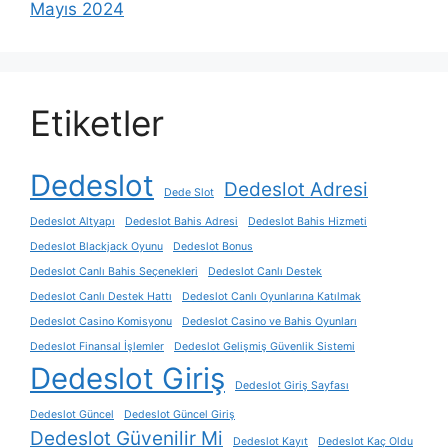
Mayıs 2024
Etiketler
Dedeslot
Dedeslot Adresi
Dede Slot
Dedeslot Altyapı
Dedeslot Bahis Adresi
Dedeslot Bahis Hizmeti
Dedeslot Blackjack Oyunu
Dedeslot Bonus
Dedeslot Canlı Bahis Seçenekleri
Dedeslot Canlı Destek
Dedeslot Canlı Destek Hattı
Dedeslot Canlı Oyunlarına Katılmak
Dedeslot Casino Komisyonu
Dedeslot Casino ve Bahis Oyunları
Dedeslot Finansal İşlemler
Dedeslot Gelişmiş Güvenlik Sistemi
Dedeslot Giriş
Dedeslot Giriş Sayfası
Dedeslot Güncel
Dedeslot Güncel Giriş
Dedeslot Güvenilir Mi
Dedeslot Kayıt
Dedeslot Kaç Oldu