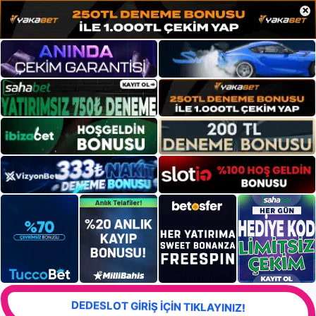
×
DEDESLOT GİRİŞ İÇİN TIKLAYINIZ!