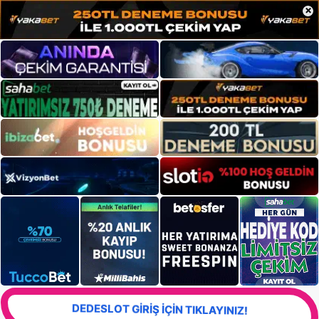
×
DEDESLOT GİRİŞ İÇİN TIKLAYINIZ!