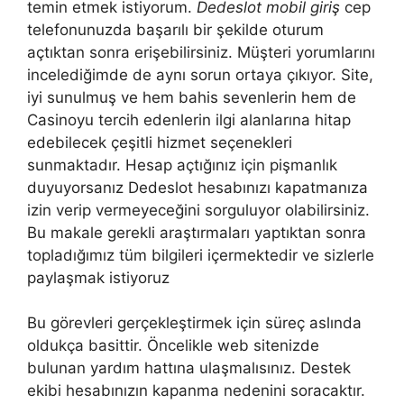
temin etmek istiyorum.
Dedeslot mobil giriş
cep
telefonunuzda başarılı bir şekilde oturum
açtıktan sonra erişebilirsiniz. Müşteri yorumlarını
incelediğimde de aynı sorun ortaya çıkıyor. Site,
iyi sunulmuş ve hem bahis sevenlerin hem de
Casinoyu tercih edenlerin ilgi alanlarına hitap
edebilecek çeşitli hizmet seçenekleri
sunmaktadır. Hesap açtığınız için pişmanlık
duyuyorsanız Dedeslot hesabınızı kapatmanıza
izin verip vermeyeceğini sorguluyor olabilirsiniz.
Bu makale gerekli araştırmaları yaptıktan sonra
topladığımız tüm bilgileri içermektedir ve sizlerle
paylaşmak istiyoruz
Bu görevleri gerçekleştirmek için süreç aslında
oldukça basittir. Öncelikle web sitenizde
bulunan yardım hattına ulaşmalısınız. Destek
ekibi hesabınızın kapanma nedenini soracaktır.